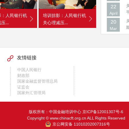
22
April
20
Mar